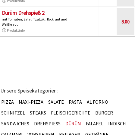
Produktinfo
Dürüm Drehspieß 2
mit Tomaten, Salat, Tzatziki, Rotkraut und
8.00
Weißkraut
Produktinfo
Unsere Speisekategorien:
PIZZA
MAXI-PIZZA
SALATE
PASTA
AL FORNO
SCHNITZEL
STEAKS
FLEISCHGERICHTE
BURGER
SANDWICHES
DREHSPIESS
DÜRÜM
FALAFEL
INDISCH
CALAMARI
VORSPEISEN
BEILAGEN
GETRÄNKE