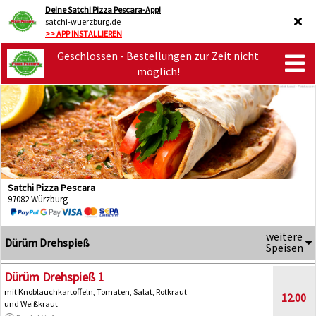
Deine Satchi Pizza Pescara-App!
satchi-wuerzburg.de
>> APP INSTALLIEREN
Geschlossen - Bestellungen zur Zeit nicht
möglich!
Satchi Pizza Pescara
97082 Würzburg
weitere
Dürüm Drehspieß
Speisen
Dürüm Drehspieß 1
mit Knoblauchkartoffeln, Tomaten, Salat, Rotkraut
12.00
und Weißkraut