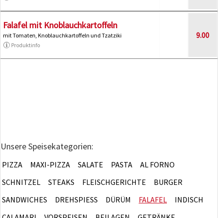
Falafel mit Knoblauchkartoffeln
9.00
mit Tomaten, Knoblauchkartoffeln und Tzatziki
Produktinfo
Unsere Speisekategorien:
PIZZA
MAXI-PIZZA
SALATE
PASTA
AL FORNO
SCHNITZEL
STEAKS
FLEISCHGERICHTE
BURGER
SANDWICHES
DREHSPIESS
DÜRÜM
FALAFEL
INDISCH
CALAMARI
VORSPEISEN
BEILAGEN
GETRÄNKE