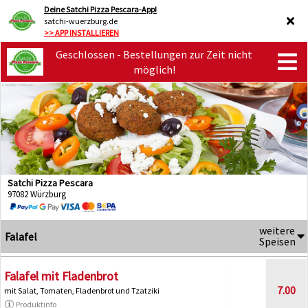
Deine Satchi Pizza Pescara-App!
satchi-wuerzburg.de
>> APP INSTALLIEREN
Geschlossen - Bestellungen zur Zeit nicht
möglich!
Satchi Pizza Pescara
97082 Würzburg
weitere
Falafel
Speisen
Falafel mit Fladenbrot
7.00
mit Salat, Tomaten, Fladenbrot und Tzatziki
Produktinfo